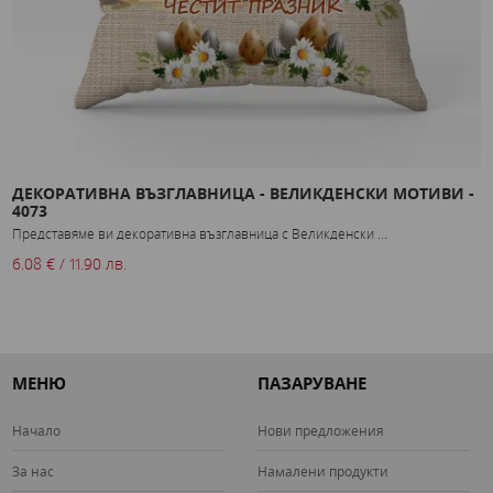
ДЕКОРАТИВНА ВЪЗГЛАВНИЦА - ВЕЛИКДЕНСКИ МОТИВИ -
К
4073
М
Представяме ви декоративна възглавница с Великденски ...
К
6.08 € / 11.90 лв.
2
МЕНЮ
ПАЗАРУВАНЕ
Начало
Нови предложения
За нас
Намалени продукти