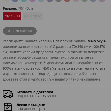
Размер:
70/140см
70/140СМ
100/170СМ
ОСВЕДОМИ МЕ
Разгледайте нашата колекция от плажни хавлии
Mery Style
,
идеални за всеки летен ден! С размери 70x140 см и 100x170
см, нашите хавлии предлагат луксозно плюшено покритие
отвън и абсорбираща хавлиена текстура отвътре за
максимален комфорт и бързо изсушаване. Изработени от
100% памук с плътност 450 г/кв.м, те са върхът на мекотата
и дълготрайността. Подходящи за плажа или басейна,
добавете стил и удобство към вашето лятно изживяване.
Безплатна доставка
над 100.00 € / 195.58 лв.
Лесно връщане
в 14 дневен срок