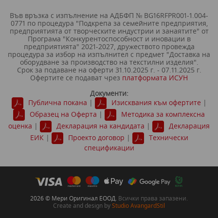
Във връзка с изпълнение на АДБФП № BG16RFPR001-1.004-
0771 по процедура "Подкрепа за семейните предприятия,
предприятията от творческите индустрии и занаятите" от
Програма "Конкурентоспособност и иновации в
предприятията" 2021-2027, дружеството провежда
процедура за избор на изпълнител с предмет "Доставка на
оборудване за производство на текстилни изделия".
Срок за подаване на оферти 31.10.2025 г. - 07.11.2025 г.
Офертите се подават чрез
платформата ИСУН
Документи:
Публична покана
|
Изисквания към офертите
|
Образец на Oферта
|
Методика за комплексна
оценка
|
Декларация на кандидата
|
Декларация
ЕИК
|
Проекто договор
|
Технически
спецификации
2026 © Мери Оригинал EООД.
Всички права запазени.
Create and design by
Studio AvangardStil