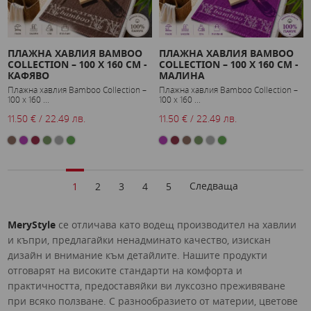
ПЛАЖНА ХАВЛИЯ BAMBOO
ПЛАЖНА ХАВЛИЯ BAMBOO
COLLECTION – 100 X 160 СМ -
COLLECTION – 100 X 160 СМ -
КАФЯВО
МАЛИНА
Плажна хавлия Bamboo Collection –
Плажна хавлия Bamboo Collection –
100 x 160 ...
100 x 160 ...
11.50 € / 22.49 лв.
11.50 € / 22.49 лв.
Следваща
1
2
3
4
5
МeryStyle
се отличава като водещ производител на хавлии
и къпри, предлагайки ненадминато качество, изискан
дизайн и внимание към детайлите. Нашите продукти
отговарят на високите стандарти на комфорта и
практичността, предоставяйки ви луксозно преживяване
при всяко ползване. С разнообразието от материи, цветове