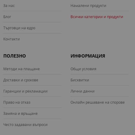
предлагани от марката.
За нас
Намалени продукти
Защо да изберем
MeryStyle
при
Блог
Всички категории и продукти
избор на хавлии за баня?
Търговци на едро
Контакти
Избирайки хавлии за баня от
MeryStyle,
вие залагате на
висококачествени продукти с уникален стил и комфорт.
ПОЛЕЗНО
ИНФОРМАЦИЯ
MeryStyle
предлага разнообразие от материи, отговарящи
на най-високите стандарти за мекота и попиваемост.
Нашият широк спектър от цветове и дизайни позволява
Методи на плащане
Общи условия
персонализиране на вашия банен интериор. С грижа за
Доставки и срокове
Бисквитки
детайлите и ангажимент към качеството,
MeryStyle
става
предпочитан избор за тези, които търсят луксозни и
Гаранции и рекламации
Лични данни
функционални хавлии за баня.
Право на отказ
Онлайн решаване на спорове
Открийте удоволствието от избора на
MeryStyle
за
Замяна и връщане
безупречни хавлии за баня!
Често задавани въпроси