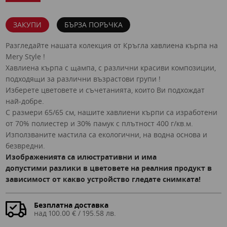
ЗАКУПИ
БЪРЗА ПОРЪЧКА
Разгледайте нашата колекция от Кръгла хавлиена кърпа на
Mery Style !
Хавлиена кърпа с щампа, с различни красиви композиции,
подходящи за различни възрастови групи !
Изберете цветовете и съчетанията, които Ви подхождат
най-добре.
С размери 65/65 см, нашите хавлиени кърпи са изработени
от 70% полиестер и 30% памук с плътност 400 г/кв.м.
Използваните мастила са екологични, на водна основа и
безвредни.
Изображенията са илюстративни и има
допустими разлики в цветовете на реалния продукт в
зависимост от какво устройство гледате снимката!
Безплатна доставка
над 100.00 € / 195.58 лв.