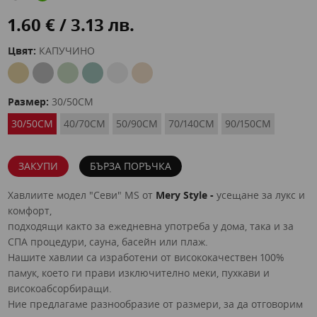
1.60 € / 3.13 лв.
Цвят:
КАПУЧИНО
Размер:
30/50СМ
30/50СМ
40/70СМ
50/90СМ
70/140СМ
90/150СМ
ЗАКУПИ
БЪРЗА ПОРЪЧКА
Хавлиите модел "Севи" MS от
Mery Style -
усещане за лукс и
комфорт,
подходящи както за ежедневна употреба у дома, така и за
СПА процедури, сауна, басейн или плаж.
Нашите хавлии са изработени от висококачествен 100%
памук, което ги прави изключително меки, пухкави и
високоабсорбиращи.
Ние предлагаме разнообразие от размери, за да отговорим