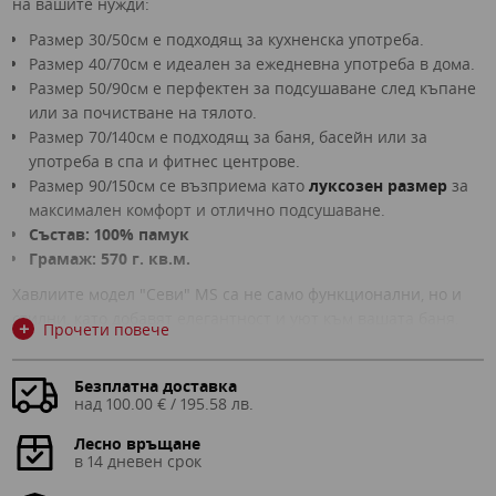
на вашите нужди:
Размер 30/50см е подходящ за кухненска употреба.
Размер 40/70см е идеален за ежедневна употреба в дома.
Размер 50/90см е перфектен за подсушаване след къпане
или за почистване на тялото.
Размер 70/140см е подходящ за баня, басейн или за
употреба в спа и фитнес центрове.
Размер 90/150см се възприема като
луксозен размер
за
максимален комфорт и отлично подсушаване.
Състав: 100% памук
Грамаж: 570 г. кв.м.
Хавлиите модел "Севи" MS са не само функционални, но и
стилни, като добавят елегантност и уют към вашата баня.
+
Прочети повече
Заложете на качеството и удобството на
Mery Style
и се
насладете на приятния чувствен момент след всяка баня
Безплатна доставка
или душ.
над 100.00 € / 195.58 лв.
Изображенията са илюстративни и има допустими
разлики в цветовете на реалния продукт
Лесно връщане
в 14 дневен срок
в зависимост от какво устройство гледате снимката!