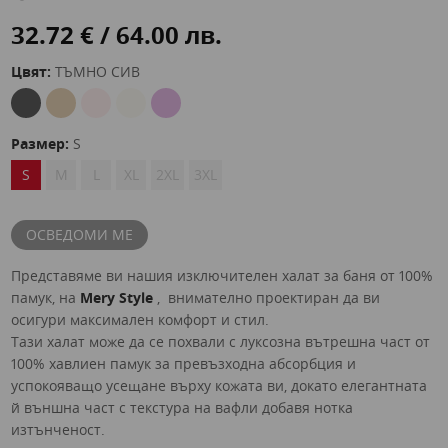
32.72 € / 64.00 лв.
Цвят:
ТЪМНО СИВ
Размер:
S
S
M
L
XL
2XL
3XL
ОСВЕДОМИ МЕ
Представяме ви нашия изключителен халат за баня от 100%
памук, на
Mery Style
, внимателно проектиран да ви
осигури максимален комфорт и стил.
Тази халат може да се похвали с луксозна вътрешна част от
100% хавлиен памук за превъзходна абсорбция и
успокояващо усещане върху кожата ви, докато елегантната
й външна част с текстура на вафли добавя нотка
изтънченост.