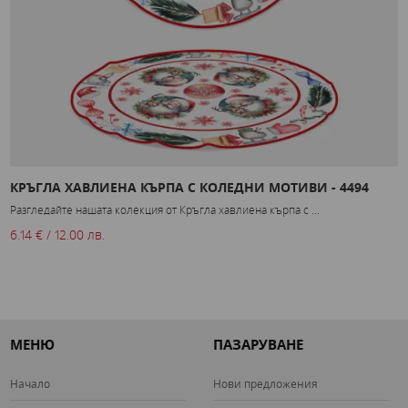
прегърнете разкоша на този памучен халат с двойна
текстура днес с халата на
Mery Style.
КРЪГЛА ХАВЛИЕНА КЪРПА С КОЛЕДНИ МОТИВИ - 4494
Ю
Р
Разгледайте нашата колекция от Кръгла хавлиена кърпа с ...
Ю
6.14 € / 12.00 лв.
2
МЕНЮ
ПАЗАРУВАНЕ
Начало
Нови предложения