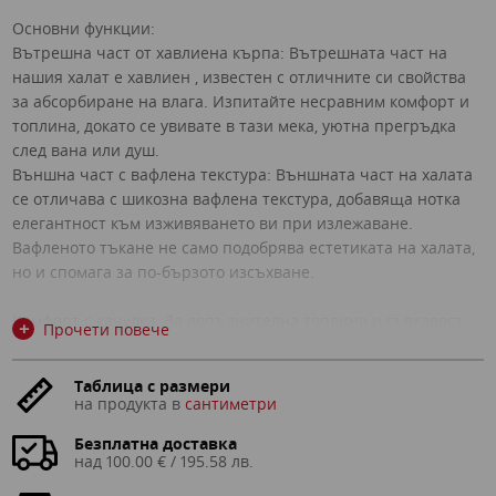
Основни функции:
Вътрешна част от хавлиена кърпа: Вътрешната част на
нашия халат е хавлиен , известен с отличните си свойства
за абсорбиране на влага. Изпитайте несравним комфорт и
топлина, докато се увивате в тази мека, уютна прегръдка
след вана или душ.
Външна част с вафлена текстура: Външната част на халата
се отличава с шикозна вафлена текстура, добавяща нотка
елегантност към изживяването ви при излежаване.
Вафленото тъкане не само подобрява естетиката на халата,
но и спомага за по-бързото изсъхване.
Комфорт с качулка: За допълнителна топлина и гъвкавост,
+
Прочети повече
нашият халат за баня е оборудван с просторна качулка,
идеална за комфорт в хладните сутрини или вечери.
Таблица с размери
Функционални джобове: Два джоба с големи размери в
на продукта в
сантиметри
предната част на халата осигуряват удобно съхранение на
най-важните неща, независимо дали става въпрос за вашия
Безплатна доставка
над 100.00 € / 195.58 лв.
телефон, дистанционно управление или аксесоари за
грижа.