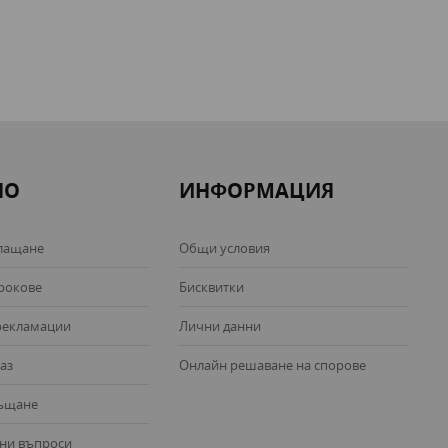
НО
ИНФОРМАЦИЯ
лащане
Общи условия
срокове
Бисквитки
рекламации
Лични данни
аз
Онлайн решаване на спорове
ръщане
ани въпроси