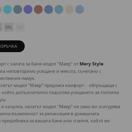
L
3XL
5XL
ПОРЪЧКА
рт с халата за баня модел "Маер" от
Mery Style
.
ага неповторимо усещане и мекота, съчетано с
чествения памук.
алатът модел "Маер" предлага комфорт - обгръщаща с
, който допълнително подсилва усещането за топлина
уш.
 и качулка, халатът модел "Маер" не само ви осигурява
кална възможност за релаксация в домашната
а придобивка за вашата баня или спалня, който ви