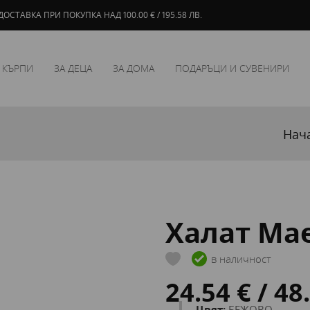
ОСТАВКА ПРИ ПОКУПКА НАД 100.00 € / 195.58 ЛВ.
 КЪРПИ
ЗА ДЕЦА
ЗА ДОМА
ПОДАРЪЦИ И СУВЕНИРИ
Нач
Халат Мае
в наличност
24.54 € / 48
Цвят:
БЕЖОВО