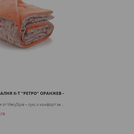
АЛНЯ К-Т "РЕТРО" ОРАНЖЕВ -
ХАВЛИЯ МОТИВ - КОРАЛОВО С
Разгледайте нашата колекция от хавли
от MeryStyle – лукс и комфорт за ...
идеални ...
 лв.
5.11 € / 10.00 лв.