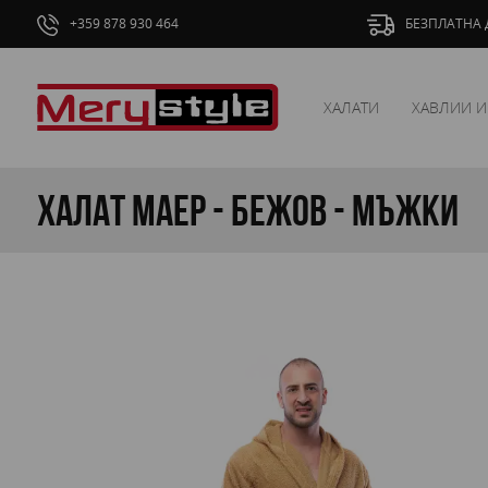
+359 878 930 464
БЕЗПЛАТНА Д
ХАЛАТИ
ХАВЛИИ И
Халат Маер - Бежов - мъжки