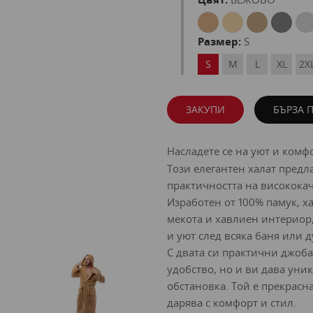
Размер:
S
S
M
L
XL
2X
ЗАКУПИ
БЪРЗА 
Насладете се на уют и комфо
Този елегантен халат предл
практичността на високока
Изработен от 100% памук, х
мекота и хавлиен интериор
и уют след всяка баня или д
С двата си практични джоба
удобство, но и ви дава уни
обстановка. Той е прекрасн
дарява с комфорт и стил.