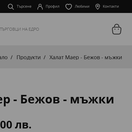
Търсене
Профил
Любими
Контакти
ТЪРГОВЦИ НА ЕДРО
ало
Продукти
Халат Маер - Бежов - мъжки
р - Бежов - мъжки
.00 лв.