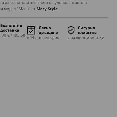
а да се потопите в света на удоволствието и
аня модел "Маер" от
Mery Style
.
Безплатна
Лесно
Сигурно
доставка
връщане
плащане
.00 € / 195.58
в 14 дневен срок
с различни методи